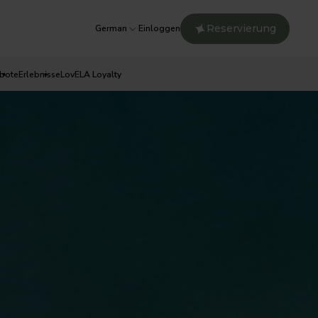
Reservierung
German
Einloggen
bote
Erlebnisse
LovELA Loyalty