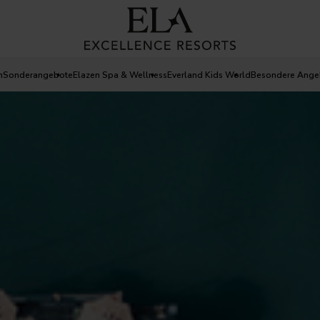
n
Sonderangebote
Elazen Spa & Wellness
Everland Kids World
Besondere Ange