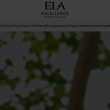
d & Pools
Elazen Spa & Wellness
Begegnungen & Organisationen
Sonderangeb