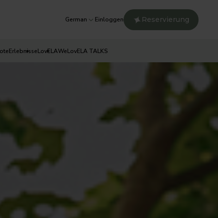
Reservierung
German
Einloggen
ote
Erlebnisse
LovELA
WeLovELA TALKS