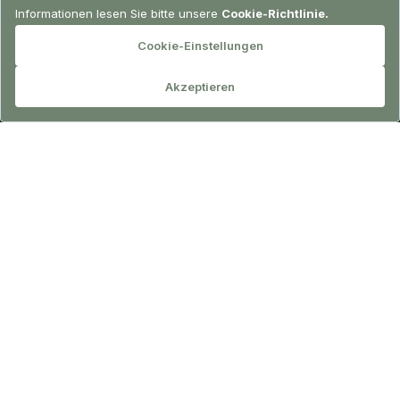
RESERVIERUNG
Grand Roof Top Suite
Mit ihrer zweistöckigen Struktur und der großen Terrasse
bieten diese Suiten eine Atmosphäre, die jeden Moment