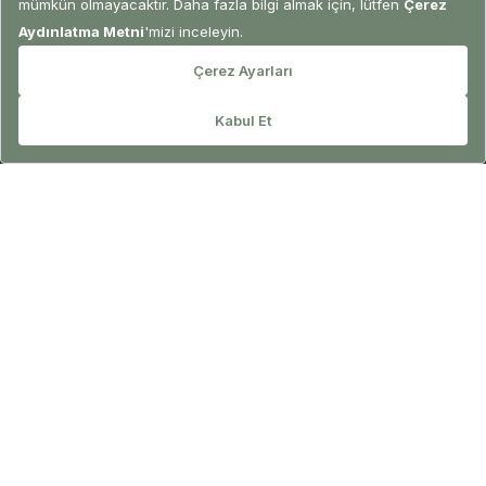
Otellerimiz
Sürdürülebilirlik
Ela Partners
Ödüller ve Sertifikalar
REZERVASYON
Kariyer
Bize Ulaşın
UNICEF
Hizmetler
Konaklama
Elazen Spa & Wellness
Everland
Gastronomi