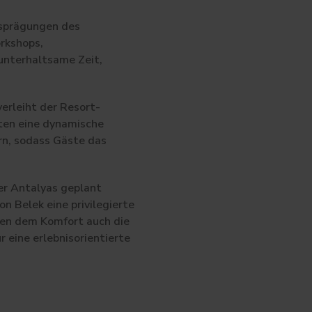
Ausprägungen des
rkshops,
 unterhaltsame Zeit,
erleiht der Resort-
ten eine dynamische
rn, sodass Gäste das
er Antalyas geplant
n Belek eine privilegierte
ben dem Komfort auch die
 eine erlebnisorientierte