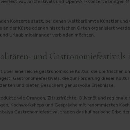
vierfestival, Jazzfestivals und Open-Air-Konzerte bringen M
den Konzerte statt, bei denen weltberühmte Künstler und 
 an der Küste oder an historischen Orten organisiert werden
ik und Urlaub miteinander verbinden möchten.
alitäten- und Gastronomiefestivals 
 über eine reiche gastronomische Kultur, die die frischen u
gelt. Gastronomiefestivals, die zur Förderung dieser Kultur
zenten und bieten Besuchern genussvolle Erlebnisse.
Produkte wie Orangen, Zitrusfrüchte, Olivenöl und regionale
gen, Kochworkshops und Gespräche mit renommierten Köche
talya Gastronomiefestival tragen das kulinarische Erbe der