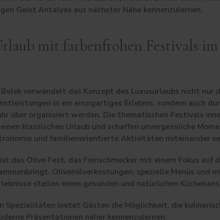
tigen Geist Antalyas aus nächster Nähe kennenzulernen.
Urlaub mit farbenfrohen Festivals im
 Belek verwandelt das Konzept des Luxusurlaubs nicht nur d
stleistungen in ein einzigartiges Erlebnis, sondern auch dur
ahr über organisiert werden. Die thematischen Festivals inn
einen klassischen Urlaub und schaffen unvergessliche Mome
tronomie und familienorientierte Aktivitäten miteinander v
st das Olive Fest, das Feinschmecker mit einem Fokus auf di
ammenbringt. Olivenölverkostungen, spezielle Menüs und m
ebnisse stellen einen gesunden und natürlichen Küchenans
n Spezialitäten bietet Gästen die Möglichkeit, die kulinaris
derne Präsentationen näher kennenzulernen.