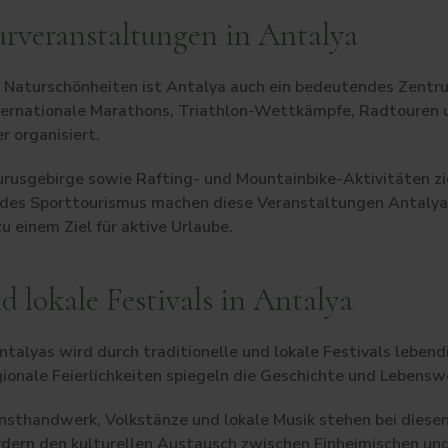
urveranstaltungen in Antalya
 Naturschönheiten ist Antalya auch ein bedeutendes Zentru
ternationale Marathons, Triathlon-Wettkämpfe, Radtouren
r organisiert.
usgebirge sowie Rafting- und Mountainbike-Aktivitäten z
des Sporttourismus machen diese Veranstaltungen Antalya 
u einem Ziel für aktive Urlaube.
d lokale Festivals in Antalya
talyas wird durch traditionelle und lokale Festivals lebend
gionale Feierlichkeiten spiegeln die Geschichte und Lebensw
unsthandwerk, Volkstänze und lokale Musik stehen bei diesen
dern den kulturellen Austausch zwischen Einheimischen und