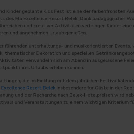
 und Kinder geplante Kids Fest ist eine der farbenfrohsten 
ts des Ela Excellence Resort Belek. Dank pädagogischer Wo
bereichen und kreativer Aktivitäten verbringen Kinder eine
heren und angenehmen Urlaub genießen.
er führenden unterhaltungs- und musikorientierten Events, v
k, thematischer Dekoration und speziellen Getränkeangebo
Aktivitäten verwandeln sich am Abend in ausgelassene Feie
eitpunkt ihres Urlaubs erleben können.
ltungen, die im Einklang mit dem jährlichen Festivalkalend
 Excellence Resort Belek
insbesondere für Gäste in der Regio
planung und der Recherche nach Belek-Hotelpreisen wird ne
stivals und Veranstaltungen zu einem wichtigen Kriterium für