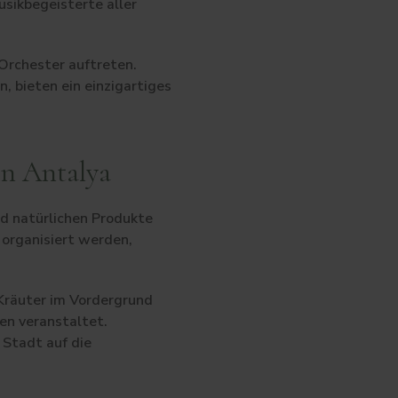
usikbegeisterte aller
Orchester auftreten.
, bieten ein einzigartiges
in Antalya
nd natürlichen Produkte
 organisiert werden,
 Kräuter im Vordergrund
n veranstaltet.
 Stadt auf die