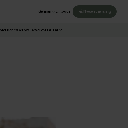
Reservierung
German
Einloggen
ote
Erlebnisse
LovELA
WeLovELA TALKS