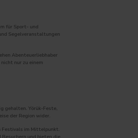
m für Sport- und
 und Segelveranstaltungen
iehen Abenteuerliebhaber
nicht nur zu einem
ig gehalten. Yörük-Feste,
eise der Region wider.
 Festivals im Mittelpunkt.
 Besuchern und bieten die