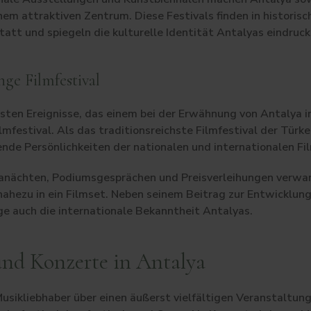
inem attraktiven Zentrum. Diese Festivals finden in historis
att und spiegeln die kulturelle Identität Antalyas eindruck
ge Filmfestival
gsten Ereignisse, das einem bei der Erwähnung von Antalya i
festival. Als das traditionsreichste Filmfestival der Türke
nde Persönlichkeiten der nationalen und internationalen 
lanächten, Podiumsgesprächen und Preisverleihungen verwan
nahezu in ein Filmset. Neben seinem Beitrag zur Entwicklung
e auch die internationale Bekanntheit Antalyas.
und Konzerte in Antalya
Musikliebhaber über einen äußerst vielfältigen Veranstaltun