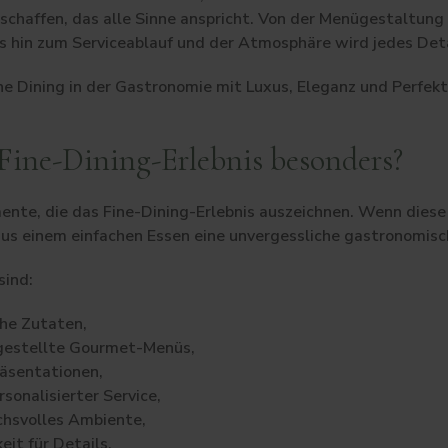
 schaffen, das alle Sinne anspricht. Von der Menügestaltung 
s hin zum Serviceablauf und der Atmosphäre wird jedes Deta
e Dining in der Gastronomie mit Luxus, Eleganz und Perfekt
Fine-Dining-Erlebnis besonders?
emente, die das Fine-Dining-Erlebnis auszeichnen. Wenn dies
 einem einfachen Essen eine unvergessliche gastronomisc
sind:
he Zutaten,
gestellte Gourmet-Menüs,
räsentationen,
rsonalisierter Service,
chsvolles Ambiente,
it für Details.