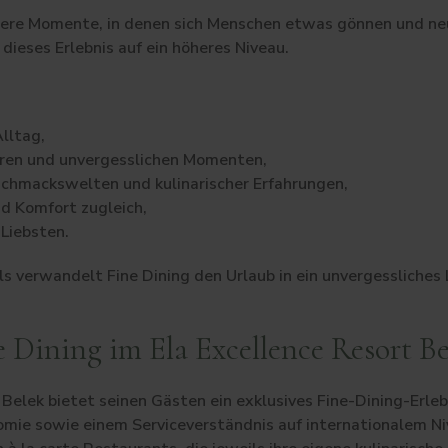
dere Momente, in denen sich Menschen etwas gönnen und n
dieses Erlebnis auf ein höheres Niveau.
lltag,
en und unvergesslichen Momenten,
chmackswelten und kulinarischer Erfahrungen,
d Komfort zugleich,
 Liebsten.
 verwandelt Fine Dining den Urlaub in ein unvergessliches L
e Dining im Ela Excellence Resort B
Belek bietet seinen Gästen ein exklusives Fine-Dining-Erleb
omie sowie einem Serviceverständnis auf internationalem Ni