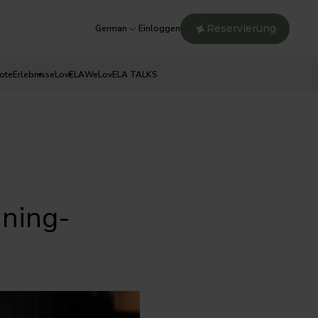
Reservierung
German
Einloggen
ote
Erlebnisse
LovELA
WeLovELA TALKS
ining-