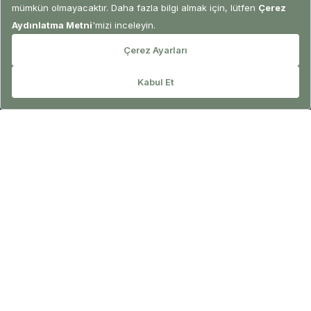
REZERVASYON
Alt Lobi La Rouge Patisserie
Fransa’nın lezzetli zarafeti, Ela lüksüyle harmanlanıyor.