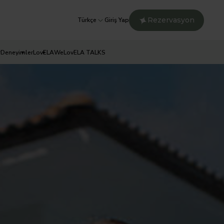
Rezervasyon
Türkçe
Giriş Yap
r
Deneyimler
LovELA
WeLovELA TALKS