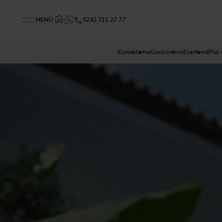
0242 715 27 77
MENÜ
Konaklama
Gastronomi
Everland
Plaj 