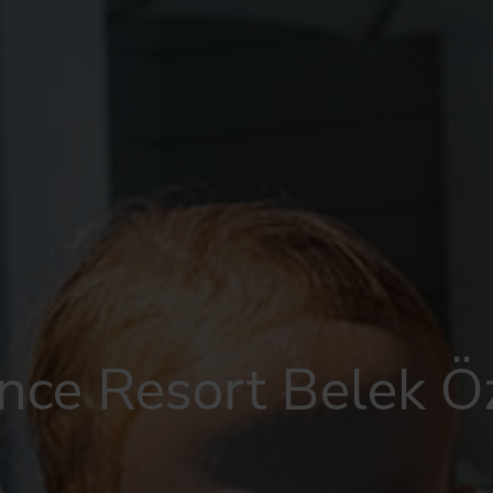
nce Resort Belek Öz