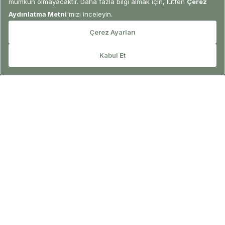
REZERVASYON
Premier Roof Top Suite
Geniş teras ve şezlonglarda güneşin tadını çıkarırken,